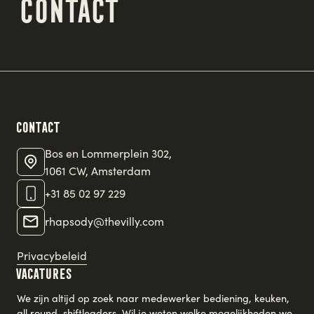
Events
Contact
Contact
Contact
Bos en Lommerplein 302,
1061 CW, Amsterdam
+31 85 02 97 229
rhapsody@thevilly.com
Privacybeleid
Vacatures
We zijn altijd op zoek naar medewerker bediening, keuken,
all round, shiftleaders. Wil je weten welke mogelijkheden we