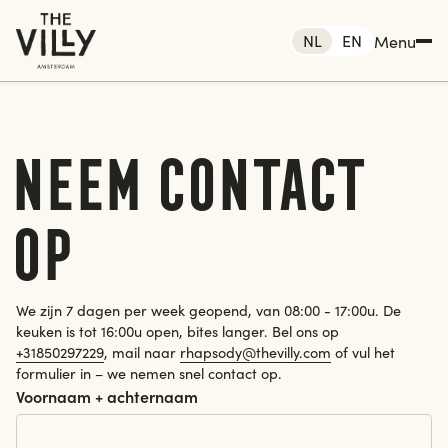
NL
EN
Menu
Neem contact
 Amsterdam
op
me
ken
Rotterdam
Den haag
We zijn 7 dagen per week geopend, van 08:00 - 17:00u. De
keuken is tot 16:00u open, bites langer. Bel ons op
Amsterdam
menten
+31850297229
, mail naar
rhapsody@thevilly.com
of vul het
formulier in – we nemen snel contact op.
Voornaam + achternaam
tact