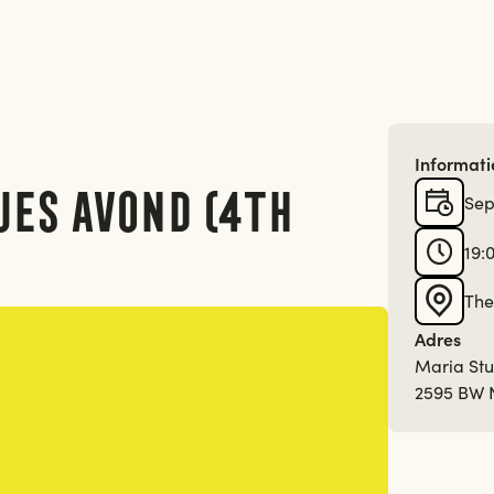
Informati
jes Avond (4th
Sep
19:
The
Adres
Maria Stu
2595 BW 