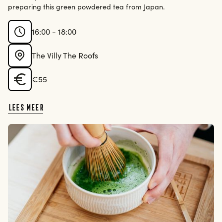
preparing this green powdered tea from Japan.
16:00 - 18:00
The Villy The Roofs
€55
Lees meer