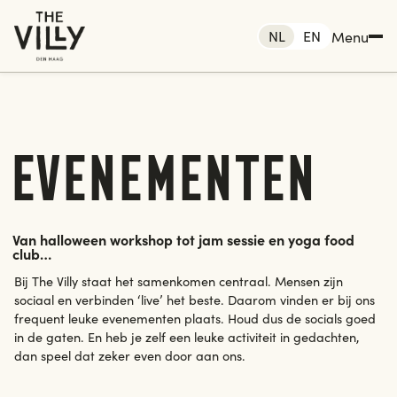
NL
EN
Menu
Evenementen
 Den Haag
me
Van halloween workshop tot jam sessie en yoga food
club…
ken
Rotterdam
Den haag
Bij The Villy staat het samenkomen centraal. Mensen zijn
sociaal en verbinden ‘live’ het beste. Daarom vinden er bij ons
Amsterdam
menten
frequent leuke evenementen plaats. Houd dus de socials goed
in de gaten. En heb je zelf een leuke activiteit in gedachten,
dan speel dat zeker even door aan ons.
tact