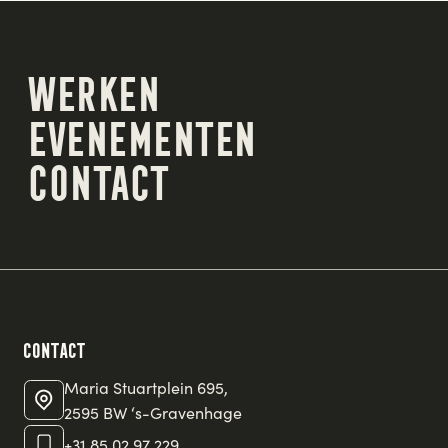
Werken
Werken
Evenementen
Evenementen
Contact
Contact
Contact
Maria Stuartplein 695,
2595 BW ‘s-Gravenhage
+31 85 02 97 229