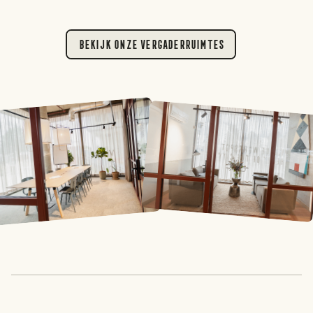
Bekijk onze Vergaderruimtes
erdam
erdam