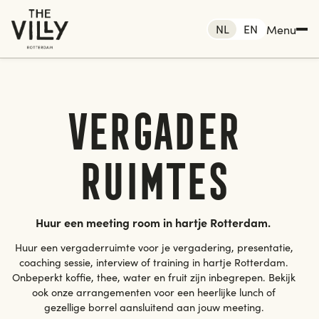
NL
EN
Menu
Vergader
 Rotterdam
ruimtes
me
ken
Rotterdam
Den haag
Huur een meeting room in hartje Rotterdam.
Amsterdam
Huur een vergaderruimte voor je vergadering, presentatie,
menten
coaching sessie, interview of training in hartje Rotterdam.
Onbeperkt koffie, thee, water en fruit zijn inbegrepen. Bekijk
ook onze arrangementen voor een heerlijke lunch of
tact
gezellige borrel aansluitend aan jouw meeting.