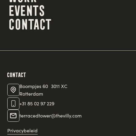
Work
Events
Events
Contact
Contact
Contact
Boompjes 60 3011 XC
Rotterdam
+31 85 02 97 229
terracedtower@thevilly.com
Privacybeleid