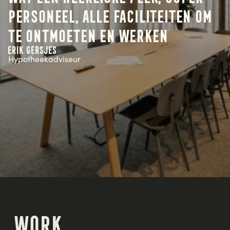
personeel, alle faciliteiten om
te ontmoeten en werken
Erik Gersjes
Hypotheekadviseur
Work