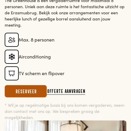
The Greenhouse is een vergaderruimte voor maximaal 8
personen. Uniek aan deze ruimte is het fantastische uitzicht op
de Erasmusbrug. Bekijk ook onze arrangementen voor een
heerlijke lunch of gezellige borrel aansluitend aan jouw
meeting.
Max. 8 personen
Airconditioning
TV scherm en flipover
Offerte aanvragen
Reserveer
* Wil je op regelmatige basis bij ons komen vergaderen, neem
dan contact met ons op. We bespreken graag de
mogelijkheden.